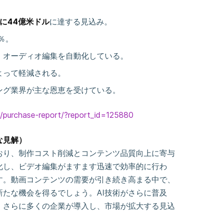
でに44億米ドル
に達する見込み。
2％。
、オーディオ編集を自動化している。
よって軽減される。
ング業界が主な恩恵を受けている。
s/purchase-report/?report_id=125880
な見解）
おり、制作コスト削減とコンテンツ品質向上に寄与
化し、ビデオ編集がますます迅速で効率的に行わ
す。動画コンテンツの需要が引き続き高まる中で、
新たな機会を得るでしょう。AI技術がさらに普及
、さらに多くの企業が導入し、市場が拡大する見込