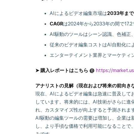
AIによるビデオ編集市場は
2033年ま
CAGR
は2024年から2033年の間で17.
AI駆動のツールはシーン認識、色補正
従来のビデオ編集コストはAI自動化に
エンターテイメント業界とマーケティ
➤ 購入レポートはこちら @
https://market.u
アナリストの見解（現在および将来の前向き
現在、AIによるビデオ編集は急速に普及して
しています。将来的には、AI技術がさらに進
れ、カスタマイズ性が向上すると予測されま
AI駆動の編集ツールの需要は増加し、企業は
し、より手頃な価格で利用可能になることで