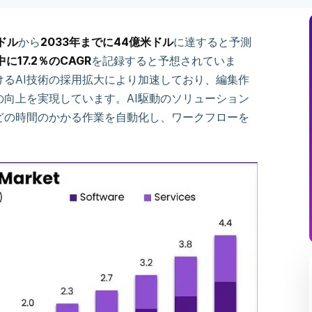
ドル
から
2033年までに44億米ドル
に達すると予測
に17.2％のCAGR
を記録すると予想されていま
るAI技術の採用拡大により加速しており、編集作
向上を実現しています。AI駆動のソリューション
どの時間のかかる作業を自動化し、ワークフローを