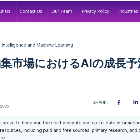
Industries
ut Us
Contact Us
Our Team
Privacy Policy
al Intelligence and Machine Learning
集市場におけるAIの成長予
SHARE:
 2025
 strive to bring you the most accurate and up-to-date informatio
of resources, including paid and free sources, primary research, and
re.