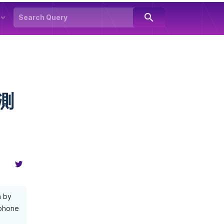
search
測
n by
 phone