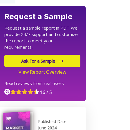
Request a Sample
Request a sample report in PDF. We
provide 24/7 support and customize
the report to meet your
requirements.
Ask For a Sample
View Report Overview
Read reviews from real users
4.6 / 5
Published Date
June 2024