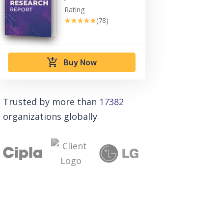
Rating
★★★★★
★★★★★
(78)
add_shopping_cart
Buy Now
Trusted by more than
17382
organizations globally