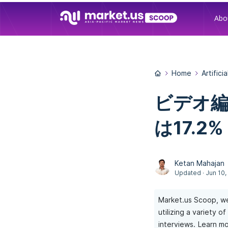
Abo
Home
Artifici
ビデオ編
は17.2%
Ketan Mahajan
Updated · Jun 10,
Market.us Scoop, we
utilizing a variety 
interviews.
Learn mo