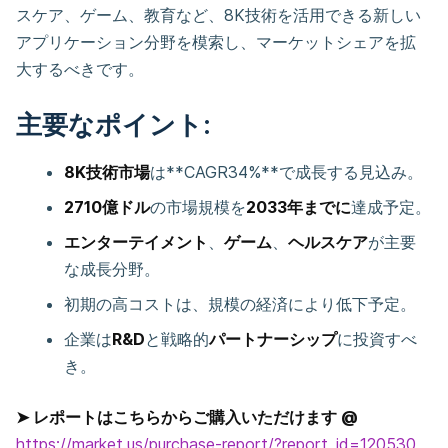
スケア、ゲーム、教育など、8K技術を活用できる新しい
アプリケーション分野を模索し、マーケットシェアを拡
大するべきです。
主要なポイント:
8K技術市場
は**CAGR34%**で成長する見込み。
2710億ドル
の市場規模を
2033年までに
達成予定。
エンターテイメント
、
ゲーム
、
ヘルスケア
が主要
な成長分野。
初期の高コストは、規模の経済により低下予定。
企業は
R&D
と戦略的
パートナーシップ
に投資すべ
き。
➤ レポートはこちらからご購入いただけます @
https://market.us/purchase-report/?report_id=120530