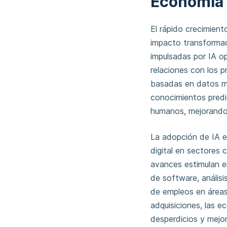
Economía
El rápido crecimien
impacto transformad
impulsadas por IA op
relaciones con los 
basadas en datos más
conocimientos predic
humanos, mejorando 
La adopción de IA e
digital en sectores
avances estimulan el
de software, análisi
de empleos en áreas
adquisiciones, las e
desperdicios y mejor