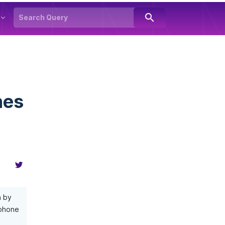
search
nes
%
n by
 phone