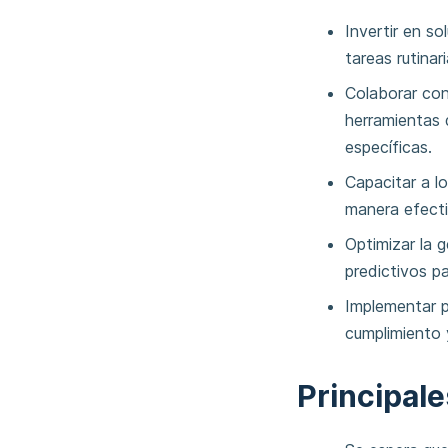
Invertir en s
tareas rutinar
Colaborar con
herramientas 
específicas.
Capacitar a l
manera efecti
Optimizar la g
predictivos p
Implementar p
cumplimiento 
Principal