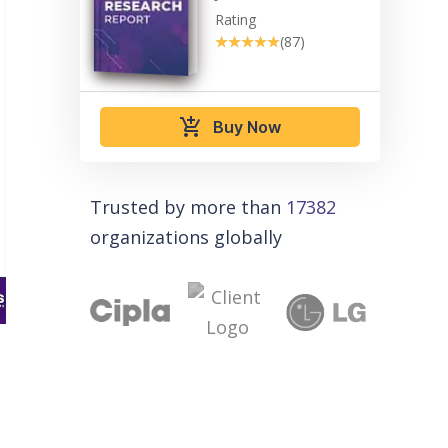
Rating
★★★★★
★★★★★
(87)
add_shopping_cart
Buy Now
Trusted by more than
17382
organizations globally