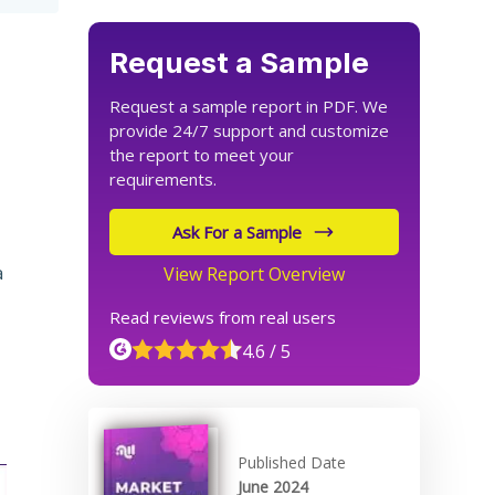
Request a Sample
Request a sample report in PDF. We
provide 24/7 support and customize
the report to meet your
requirements.
Ask For a Sample
a
View Report Overview
Read reviews from real users
4.6 / 5
Published Date
June 2024