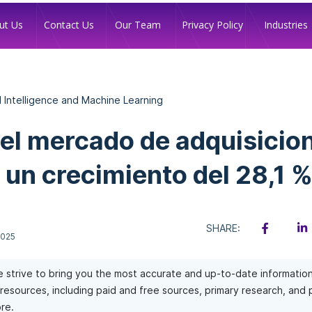
Industries
ut Us
Contact Us
Our Team
Privacy Policy
al Intelligence and Machine Learning
 el mercado de adquisicio
un crecimiento del 28,1 
SHARE:
2025
 strive to bring you the most accurate and up-to-date informatio
of resources, including paid and free sources, primary research, and
re.